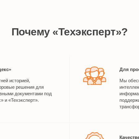
Почему «Техэксперт»?
декс»
Для про
тней историей,
Мы обес
ровые решения для
интелле
ивными документами под
информац
» и «Техэксперт».
поддерж
трансфор
Качеств