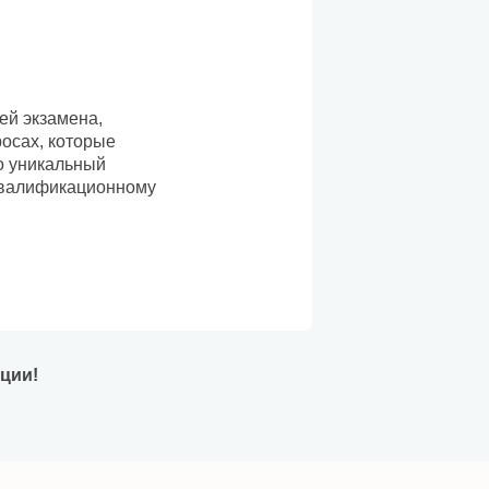
ей экзамена,
росах, которые
о уникальный
 квалификационному
ации!