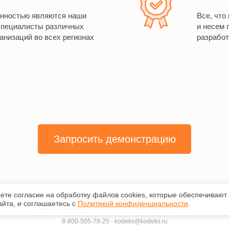
енностью являются наши
Все, что
специалисты различных
и несем 
анизаций во всех регионах
разработ
Запросить демонстрацию
аете согласие на обработку файлов сооkiеs, которые обеспечивают
ской информации "Техэксперт"»
,
2026
. Исключительные авторские и смежны
йта, и соглашаетесь с
Политикой конфиденциальности
.
Политика конфиденциальности персональных данных
8-800-505-78-25
-
kodeks@kodeks.ru