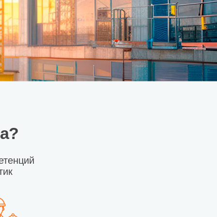
ма?
етенций
тик